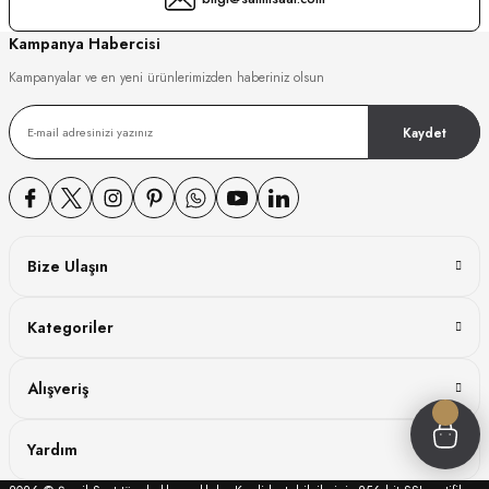
GER
Kampanya Habercisi
Kampanyalar ve en yeni ürünlerimizden haberiniz olsun
Kaydet
DY WATCH
DY WATCH
Bize Ulaşın
ATİ
Kategoriler
NCHEN
ATİ
Alışveriş
Yardım