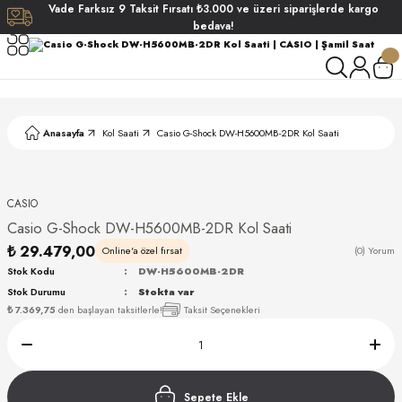
Vade
Farksız
9 Taksit
Fırsatı
₺3.000
ve üzeri siparişlerde
kargo
Geri Dön
Geri Dön
Geri Dön
Geri Dön
bedava!
ati
ati
S POLO CLUB
S POLO CLUB
LEKLİK
Anasayfa
Kol Saati
Casio G-Shock DW-H5600MB-2DR Kol Saati
NDART
CASIO
Casio G-Shock DW-H5600MB-2DR Kol Saati
₺ 29.479,00
Online'a özel fırsat
(0) Yorum
Stok Kodu
DW-H5600MB-2DR
Stok Durumu
Stokta var
AKI
₺ 7.369,75
den başlayan taksitlerle!
Taksit Seçenekleri
ARD
ARD
Sepete Ekle
ANI
ANI