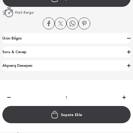
Hızlı Kargo
Ürün Bilgisi
CTION
Soru & Cevap
CTION
Alışveriş Deneyimi
UB
Sepete Ekle