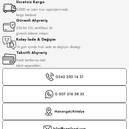
Ücretsiz Kargo
S
₺3000 ve üzeri tüm siparişlerinizde
kargo bedava!
S
INI
Güvenli Alışveriş
256-bit SSL sertifikası ile
güvenli ödeme imkanı.
INI
Kolay İade & Değişim
14 gün içinde hızlı iade ve değişim desteği.
Taksitli Alışveriş
Kredi kartlarına özel
taksit seçenekleri.
0242 230 14 21
0 507 216 58 33
Manavgat/Antalya
GER
bilgi@samilsaat.com