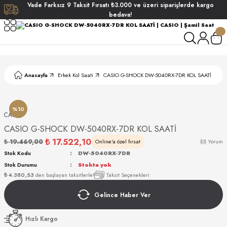
Vade
Farksız
9 Taksit
Fırsatı
₺3.000
ve üzeri siparişlerde
kargo
Geri Dön
Geri Dön
Geri Dön
Geri Dön
bedava!
ati
ati
S POLO CLUB
S POLO CLUB
LEKLİK
Anasayfa
Erkek Kol Saati
CASIO G-SHOCK DW-5040RX-7DR KOL SAATİ
NDART
%10
CASIO
CASIO G-SHOCK DW-5040RX-7DR KOL SAATİ
₺ 17.522,10
₺ 19.469,00
Online'a özel fırsat
(0) Yorum
Stok Kodu
DW-5040RX-7DR
Stok Durumu
Stokta yok
AKI
₺ 4.380,53
den başlayan taksitlerle!
Taksit Seçenekleri
Gelince Haber Ver
ARD
ARD
Hızlı Kargo
ANI
ANI