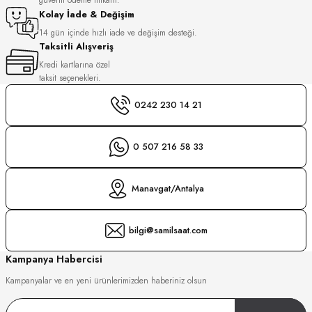
S
Kolay İade & Değişim
14 gün içinde hızlı iade ve değişim desteği.
Taksitli Alışveriş
S
INI
Kredi kartlarına özel
taksit seçenekleri.
INI
0242 230 14 21
0 507 216 58 33
Manavgat/Antalya
bilgi@samilsaat.com
Kampanya Habercisi
Kampanyalar ve en yeni ürünlerimizden haberiniz olsun
GER