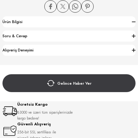
Ürün Bilgisi
Soru & Cevap
CTION
Alışveriş Deneyimi
CTION
Gelince Haber Ver
UB
Ücretsiz Kargo
₺3000 ve üzeri tüm siparişlerinizde
kargo bedava!
Güvenli Alışveriş
256-bit SSL sertifikası ile
güvenli ödeme imkanı.