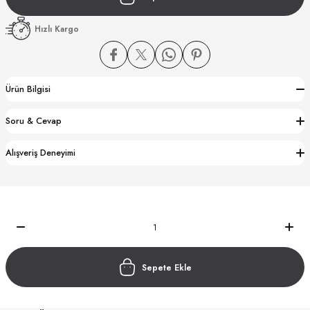
Hızlı Kargo
Ürün Bilgisi
CTION
Soru & Cevap
CTION
Alışveriş Deneyimi
UB
Sepete Ekle