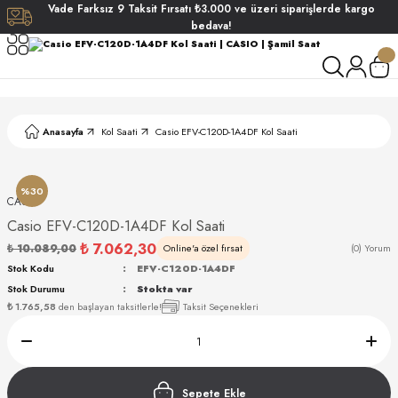
Vade
Farksız
9 Taksit
Fırsatı
₺3.000
ve üzeri siparişlerde
kargo
Geri Dön
Geri Dön
Geri Dön
Geri Dön
bedava!
ati
ati
S POLO CLUB
S POLO CLUB
LEKLİK
Anasayfa
Kol Saati
Casio EFV-C120D-1A4DF Kol Saati
NDART
%30
CASIO
Casio EFV-C120D-1A4DF Kol Saati
₺ 7.062,30
₺ 10.089,00
Online'a özel fırsat
(0) Yorum
Stok Kodu
EFV-C120D-1A4DF
Stok Durumu
Stokta var
AKI
₺ 1.765,58
den başlayan taksitlerle!
Taksit Seçenekleri
ARD
ARD
Sepete Ekle
ANI
ANI