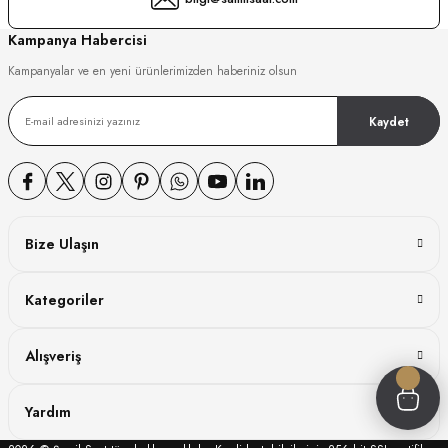
GER
Kampanya Habercisi
Kampanyalar ve en yeni ürünlerimizden haberiniz olsun
Kaydet
DY WATCH
DY WATCH
Bize Ulaşın
ATİ
Kategoriler
NCHEN
ATİ
Alışveriş
Yardım