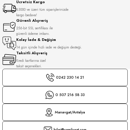
Ücretsiz Kargo
S
₺3000 ve üzeri tüm siparişlerinizde
kargo bedava!
S
INI
Güvenli Alışveriş
256-bit SSL sertifikası ile
güvenli ödeme imkanı.
INI
Kolay İade & Değişim
14 gün içinde hızlı iade ve değişim desteği.
Taksitli Alışveriş
Kredi kartlarına özel
taksit seçenekleri.
0242 230 14 21
0 507 216 58 33
Manavgat/Antalya
GER
bilgi@samilsaat.com