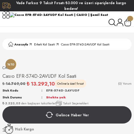
Vade
Farksız
9 Taksit
Fırsatı
₺3.000
ve üzeri siparişlerde
kargo
Geri Dön
Geri Dön
Geri Dön
Geri Dön
bedava!
ati
ati
S POLO CLUB
S POLO CLUB
LEKLİK
Anasayfa
Erkek Kol Saati
Casıo EFR-574D-2AVUDF Kol Saati
NDART
%10
CASIO
Casıo EFR-574D-2AVUDF Kol Saati
₺ 13.292,10
₺ 14.769,00
Online'a özel fırsat
(0) Yorum
Stok Kodu
EFR-574D-2AVUDF
Stok Durumu
Stokta yok
AKI
₺ 3.323,03
den başlayan taksitlerle!
Taksit Seçenekleri
Gelince Haber Ver
ARD
ARD
Hızlı Kargo
ANI
ANI