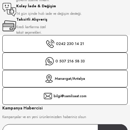
S
Kolay İade & Değişim
14 gün içinde hızlı iade ve değişim desteği.
Taksitli Alışveriş
S
INI
Kredi kartlarına özel
taksit seçenekleri.
INI
0242 230 14 21
0 507 216 58 33
Manavgat/Antalya
bilgi@samilsaat.com
Kampanya Habercisi
Kampanyalar ve en yeni ürünlerimizden haberiniz olsun
GER