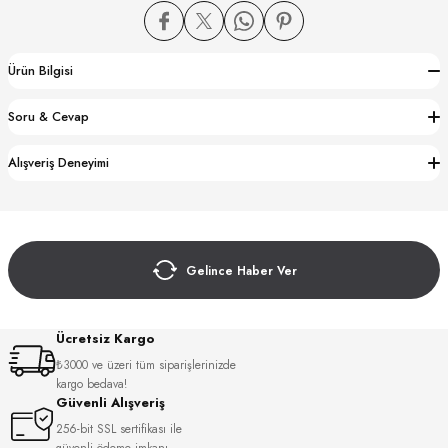
Ürün Bilgisi
Soru & Cevap
CTION
Alışveriş Deneyimi
CTION
Gelince Haber Ver
UB
Ücretsiz Kargo
₺3000 ve üzeri tüm siparişlerinizde
kargo bedava!
Güvenli Alışveriş
256-bit SSL sertifikası ile
güvenli ödeme imkanı.