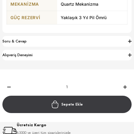
MEKANIZMA
Quartz Mekanizma
S
GÜÇ REZERVI
Yaklaşık 3 Yıl Pil Ömrü
S
INI
W
INI
Soru & Cevap
Alışveriş Deneyimi
Sepete Ekle
L
Ücretsiz Kargo
GER
₺3000 ve üzeri tüm siparişlerinizde