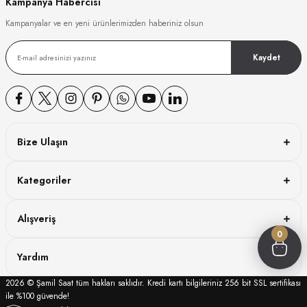
Kampanya Habercisi
Kampanyalar ve en yeni ürünlerimizden haberiniz olsun
lini
Kaydet
US
Bize Ulaşın
GRENCHEN
Kategoriler
Alışveriş
0
Yardım
2026 © Şamil Saat tüm hakları saklıdır. Kredi kartı bilgileriniz 256 bit SSL sertifikası
ile %100 güvende!