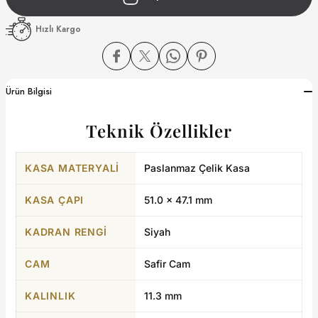
Hızlı Kargo
dart
Ürün Bilgisi
CTION
Teknik Özellikler
CTION
KASA MATERYALI
Paslanmaz Çelik Kasa
KASA ÇAPI
51.0 × 47.1 mm
UB
KADRAN RENGI
Siyah
ERNARD
CAM
Safir Cam
KALINLIK
11.3 mm