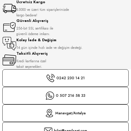
Ücretsiz Kargo
S
₺3000 ve üzeri tüm siparişlerinizde
kargo bedava!
S
INI
Güvenli Alışveriş
256-bit SSL sertifikası ile
güvenli ödeme imkanı.
INI
Kolay İade & Değişim
14 gün içinde hızlı iade ve değişim desteği.
Taksitli Alışveriş
Kredi kartlarına özel
taksit seçenekleri.
0242 230 14 21
0 507 216 58 33
Manavgat/Antalya
GER
bilgi@samilsaat.com