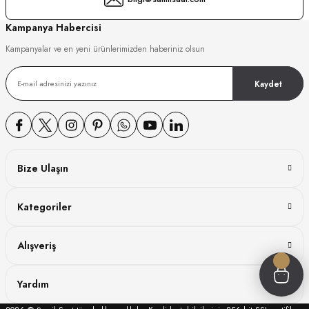
GER
Kampanya Habercisi
Kampanyalar ve en yeni ürünlerimizden haberiniz olsun
Kaydet
DY WATCH
DY WATCH
Bize Ulaşın
ATİ
Kategoriler
NCHEN
ATİ
Alışveriş
Yardım