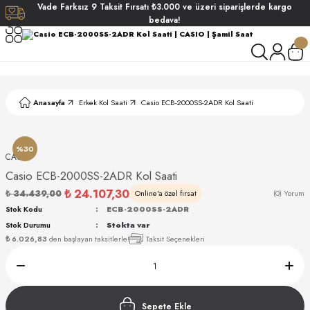
Vade
Farksız
9 Taksit
Fırsatı
₺3.000
ve üzeri siparişlerde
kargo
Geri Dön
Geri Dön
Geri Dön
Geri Dön
bedava!
ati
ati
S POLO CLUB
S POLO CLUB
LEKLİK
Anasayfa
Erkek Kol Saati
Casio ECB-2000SS-2ADR Kol Saati
NDART
%30
CASIO
Casio ECB-2000SS-2ADR Kol Saati
₺ 24.107,30
₺ 34.439,00
Online'a özel fırsat
(0) Yorum
Stok Kodu
ECB-2000SS-2ADR
Stok Durumu
Stokta var
AKI
₺ 6.026,83
den başlayan taksitlerle!
Taksit Seçenekleri
ARD
ARD
Sepete Ekle
ANI
ANI