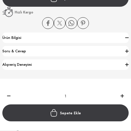
Hızlı Kargo
Ürün Bilgisi
CTION
Soru & Cevap
CTION
Alışveriş Deneyimi
UB
Sepete Ekle