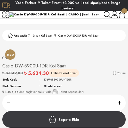
Vade
Farksız
9 Taksit
Fırsatı
₺3.000
ve üzeri siparişlerde
kargo
Geri Dön
Geri Dön
Geri Dön
Geri Dön
bedava!
ati
ati
Anasayfa
Erkek Kol Saati
Casio DW-5900U-1DR Kol Saati
S POLO CLUB
S POLO CLUB
LEKLİK
NDART
%30
CASIO
Casio DW-5900U-1DR Kol Saati
₺ 5.634,30
₺ 8.049,00
Online'a özel fırsat
(0) Yorum
Stok Kodu
DW-5900U-1DR
Stok Durumu
Stokta var
₺ 1.408,58
den başlayan taksitlerle!
Taksit Seçenekleri
AKI
ARD
ARD
Sepete Ekle
ANI
ANI