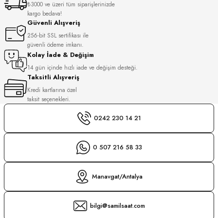
₺3000 ve üzeri tüm siparişlerinizde
S
kargo bedava!
Güvenli Alışveriş
S
INI
256-bit SSL sertifikası ile
güvenli ödeme imkanı.
Kolay İade & Değişim
INI
14 gün içinde hızlı iade ve değişim desteği.
Taksitli Alışveriş
Kredi kartlarına özel
taksit seçenekleri.
0242 230 14 21
0 507 216 58 33
Manavgat/Antalya
bilgi@samilsaat.com
GER