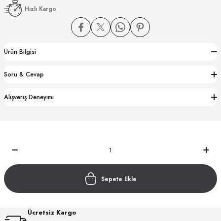
Hızlı Kargo
Ürün Bilgisi
Soru & Cevap
CTION
Alışveriş Deneyimi
CTION
UB
Sepete Ekle
Ücretsiz Kargo