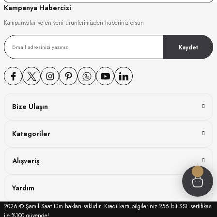
Kampanya Habercisi
GER
Kampanyalar ve en yeni ürünlerimizden haberiniz olsun
Kaydet
DY WATCH
DY WATCH
Bize Ulaşın
Kategoriler
ATİ
Alışveriş
NCHEN
ATİ
Yardım
2026 © Şamil Saat tüm hakları saklıdır. Kredi kartı bilgileriniz 256 bit SSL sertifikası
ile %100 güvende!