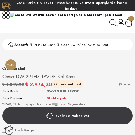
Vade
Farksız
9 Taksit
Fırsatı
₺3.000
ve üzeri siparişlerde
kargo
Geri Dön
Geri Dön
Geri Dön
Geri Dön
bedava!
ati
ati
S POLO CLUB
S POLO CLUB
LEKLİK
Anasayfa
Erkek Kol Saati
Casio DW-291HX-1AVDF Kol Saati
NDART
%30
Casıo Standart
Casio DW-291HX-1AVDF Kol Saati
₺ 2.974,30
₺ 4.249,00
Online'a özel fırsat
(0) Yorum
Stok Kodu
DW-291HX-1AVDF
Stok Durumu
Stokta yok
AKI
₺ 743,57
den başlayan taksitlerle!
Taksit Seçenekleri
Gelince Haber Ver
ARD
ARD
Hızlı Kargo
ANI
ANI