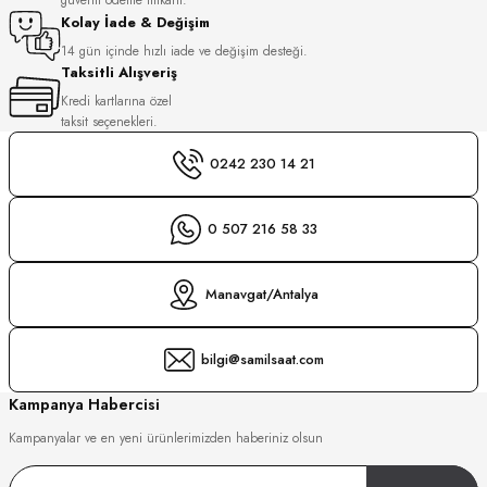
S
Kolay İade & Değişim
14 gün içinde hızlı iade ve değişim desteği.
Taksitli Alışveriş
S
INI
Kredi kartlarına özel
taksit seçenekleri.
INI
0242 230 14 21
0 507 216 58 33
Manavgat/Antalya
bilgi@samilsaat.com
Kampanya Habercisi
Kampanyalar ve en yeni ürünlerimizden haberiniz olsun
GER