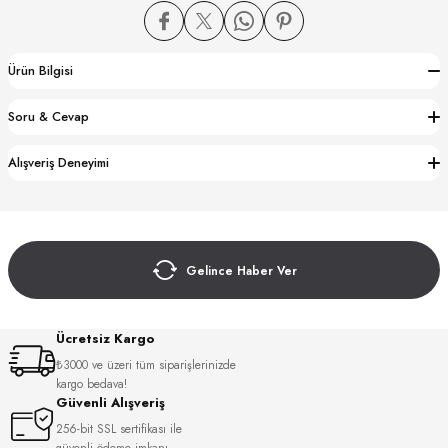
Ürün Bilgisi
Soru & Cevap
CTION
Alışveriş Deneyimi
CTION
Gelince Haber Ver
UB
Ücretsiz Kargo
₺3000 ve üzeri tüm siparişlerinizde
kargo bedava!
Güvenli Alışveriş
256-bit SSL sertifikası ile
güvenli ödeme imkanı.