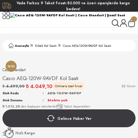
Vade
Farksız
9 Taksit
Fırsatı
₺3.000
ve üzeri siparişlerde
kargo
Geri Dön
Geri Dön
Geri Dön
Geri Dön
bedava!
ati
ati
S POLO CLUB
S POLO CLUB
LEKLİK
Anasayfa
Erkek Kol Saati
Casıo AEQ-120W-9AVDF Kol Saati
NDART
%10
Casıo Standart
Casıo AEQ-120W-9AVDF Kol Saati
₺ 4.049,10
₺ 4.499,00
Online'a özel fırsat
(0) Yorum
Stok Kodu
AEQ-120W-9AVDF
Stok Durumu
Stokta yok
AKI
₺ 1.012,28
den başlayan taksitlerle!
Taksit Seçenekleri
Gelince Haber Ver
ARD
ARD
Hızlı Kargo
ANI
ANI