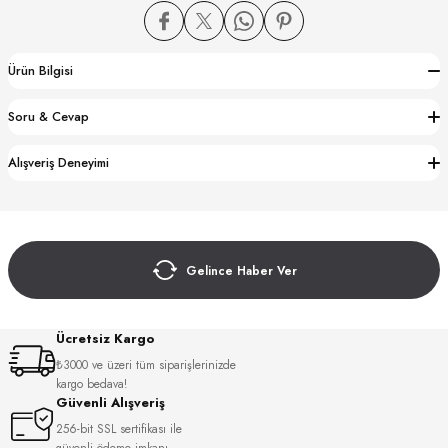
Ürün Bilgisi
Soru & Cevap
CTION
Alışveriş Deneyimi
CTION
Gelince Haber Ver
UB
Ücretsiz Kargo
₺3000 ve üzeri tüm siparişlerinizde
kargo bedava!
Güvenli Alışveriş
256-bit SSL sertifikası ile
güvenli ödeme imkanı.