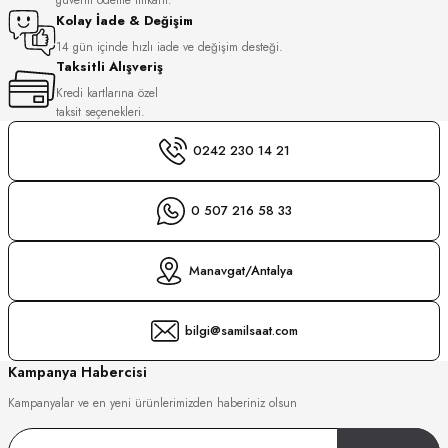
S
Kolay İade & Değişim
14 gün içinde hızlı iade ve değişim desteği.
Taksitli Alışveriş
S
INI
Kredi kartlarına özel
taksit seçenekleri.
INI
0242 230 14 21
0 507 216 58 33
Manavgat/Antalya
bilgi@samilsaat.com
Kampanya Habercisi
Kampanyalar ve en yeni ürünlerimizden haberiniz olsun
GER