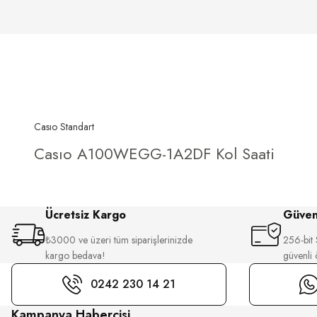
Casıo Standart
Casıo A100WEGG-1A2DF Kol Saati
Ücretsiz Kargo
Güvenl
₺3000 ve üzeri tüm siparişlerinizde
256-bit S
kargo bedava!
güvenli
0242 230 14 21
Kampanya Habercisi