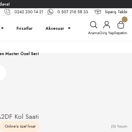
dava!
0242 230 14 21
0 507 216 58 33
Sipariş Takibi
Fırsatlar
Aksesuar
Arama
Giriş Yap
Sepetim
n Master Özel Seri
DF Kol Saati
Online'a özel fırsat
(0) Yorum