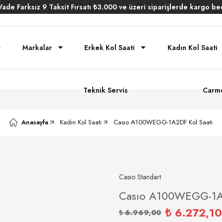
Vade
Farksız
9 Taksit
Fırsatı
₺3.000
ve üzeri siparişlerde
kargo be
Markalar
Erkek Kol Saati
Kadın Kol Saati
Teknik Servis
Carme
Anasayfa
Kadın Kol Saati
Casıo A100WEGG-1A2DF Kol Saati
Casıo Standart
Casıo A100WEGG-1A2
₺ 6.272,10
₺ 6.969,00