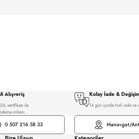
i Alışveriş
Kolay İade & Değişi
SL sertifikası ile
14 gün içinde hızlı iade ve 
 ödeme imkanı.
0 507 216 58 33
Manavgat/Ant
Bize Ulaşın
Kategoriler