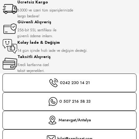
Ücretsiz Kargo
S
₺3000 ve üzeri tüm siparişlerinizde
kargo bedava!
S
INI
Güvenli Alışveriş
256-bit SSL sertifikası ile
güvenli ödeme imkanı.
INI
Kolay İade & Değişim
14 gün içinde hızlı iade ve değişim desteği.
Taksitli Alışveriş
Kredi kartlarına özel
taksit seçenekleri.
0242 230 14 21
0 507 216 58 33
Manavgat/Antalya
GER
bilgi@samilsaat.com