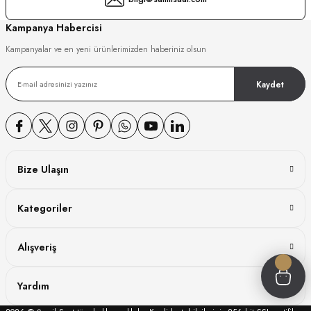
GER
Kampanya Habercisi
Kampanyalar ve en yeni ürünlerimizden haberiniz olsun
Kaydet
DY WATCH
DY WATCH
Bize Ulaşın
ATİ
Kategoriler
NCHEN
ATİ
Alışveriş
Yardım