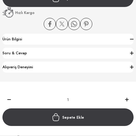
Hızlı Kargo
Ürün Bilgisi
CTION
Soru & Cevap
CTION
Alışveriş Deneyimi
UB
Sepete Ekle