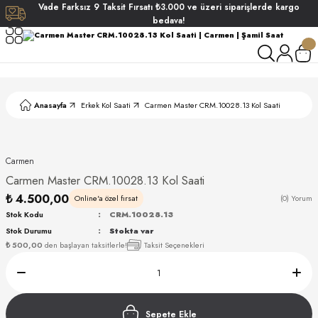
Vade
Farksız
9 Taksit
Fırsatı
₺3.000
ve üzeri siparişlerde
kargo
Geri Dön
Geri Dön
Geri Dön
Geri Dön
bedava!
ati
ati
S POLO CLUB
S POLO CLUB
LEKLİK
Anasayfa
Erkek Kol Saati
Carmen Master CRM.10028.13 Kol Saati
NDART
Carmen
Carmen Master CRM.10028.13 Kol Saati
₺ 4.500,00
Online'a özel fırsat
(0) Yorum
Stok Kodu
CRM.10028.13
Stok Durumu
Stokta var
AKI
₺ 500,00
den başlayan taksitlerle!
Taksit Seçenekleri
ARD
ARD
Sepete Ekle
ANI
ANI