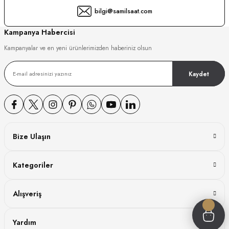
bilgi@samilsaat.com
GER
Kampanya Habercisi
Kampanyalar ve en yeni ürünlerimizden haberiniz olsun
DY WATCH
Kaydet
DY WATCH
Bize Ulaşın
ATİ
Kategoriler
NCHEN
ATİ
Alışveriş
Yardım