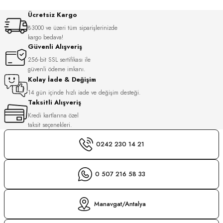
S
Ücretsiz Kargo
₺3000 ve üzeri tüm siparişlerinizde
S
INI
kargo bedava!
Güvenli Alışveriş
256-bit SSL sertifikası ile
INI
güvenli ödeme imkanı.
Kolay İade & Değişim
14 gün içinde hızlı iade ve değişim desteği.
Taksitli Alışveriş
Kredi kartlarına özel
taksit seçenekleri.
0242 230 14 21
0 507 216 58 33
Manavgat/Antalya
GER