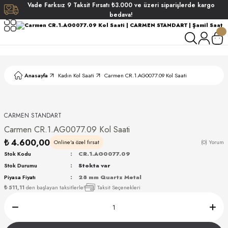
Vade
Farksız
9 Taksit
Fırsatı
₺3.000
ve üzeri siparişlerde
kargo
Geri Dön
Geri Dön
Geri Dön
Geri Dön
bedava!
ati
ati
S POLO CLUB
S POLO CLUB
LEKLİK
Anasayfa
Kadın Kol Saati
Carmen CR.1.AG0077.09 Kol Saati
NDART
CARMEN STANDART
Carmen CR.1.AG0077.09 Kol Saati
₺ 4.600,00
Online'a özel fırsat
(0) Yorum
Stok Kodu
CR.1.AG0077.09
Stok Durumu
Stokta var
AKI
Piyasa Fiyatı
28 mm Quartz Metal
₺ 511,11
den başlayan taksitlerle!
Taksit Seçenekleri
ARD
ARD
ANI
ANI