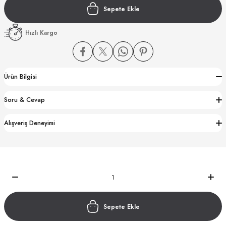
Sepete Ekle
Hızlı Kargo
Ürün Bilgisi
CTION
Soru & Cevap
CTION
Alışveriş Deneyimi
UB
Sepete Ekle