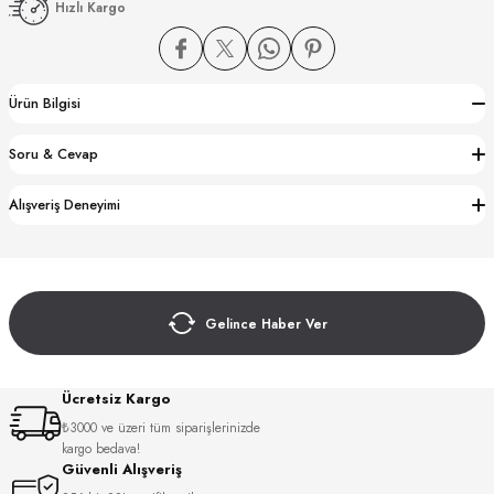
Hızlı Kargo
Ürün Bilgisi
Soru & Cevap
CTION
Alışveriş Deneyimi
CTION
Gelince Haber Ver
UB
Ücretsiz Kargo
₺3000 ve üzeri tüm siparişlerinizde
kargo bedava!
Güvenli Alışveriş