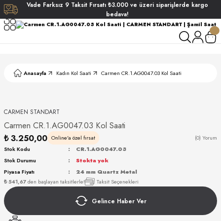
Vade
Farksız
9 Taksit
Fırsatı
₺3.000
ve üzeri siparişlerde
kargo
Geri Dön
Geri Dön
Geri Dön
Geri Dön
bedava!
ati
ati
S POLO CLUB
S POLO CLUB
LEKLİK
Anasayfa
Kadın Kol Saati
Carmen CR.1.AG0047.03 Kol Saati
NDART
CARMEN STANDART
Carmen CR.1.AG0047.03 Kol Saati
₺ 3.250,00
Online'a özel fırsat
(0) Yorum
Stok Kodu
CR.1.AG0047.03
Stok Durumu
Stokta yok
AKI
Piyasa Fiyatı
24 mm Quartz Metal
₺ 541,67
den başlayan taksitlerle!
Taksit Seçenekleri
ARD
ARD
Gelince Haber Ver
ANI
ANI