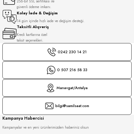
256-bit SSL sertifikası ile
S
güvenli ödeme imkanı.
Kolay İade & Değişim
S
INI
14 gün içinde hızlı iade ve değişim desteği.
Taksitli Alışveriş
Kredi kartlarına özel
INI
taksit seçenekleri.
0242 230 14 21
0 507 216 58 33
Manavgat/Antalya
bilgi@samilsaat.com
Kampanya Habercisi
Kampanyalar ve en yeni ürünlerimizden haberiniz olsun
GER