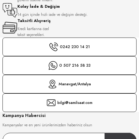
S
Kolay İade & Değişim
14 gün içinde hızlı iade ve değişim desteği.
Taksitli Alışveriş
S
INI
Kredi kartlarına özel
taksit seçenekleri.
INI
0242 230 14 21
0 507 216 58 33
Manavgat/Antalya
bilgi@samilsaat.com
Kampanya Habercisi
Kampanyalar ve en yeni ürünlerimizden haberiniz olsun
GER