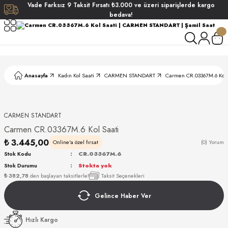
Vade
Farksız
9 Taksit
Fırsatı
₺3.000
ve üzeri siparişlerde
kargo
Geri Dön
Geri Dön
Geri Dön
Geri Dön
bedava!
ati
ati
S POLO CLUB
S POLO CLUB
LEKLİK
Anasayfa
Kadın Kol Saati
CARMEN STANDART
Carmen CR.03367M.6 Kol 
NDART
CARMEN STANDART
Carmen CR.03367M.6 Kol Saati
₺ 3.445,00
Online'a özel fırsat
(0) Yorum
Stok Kodu
CR.03367M.6
Stok Durumu
Stokta yok
AKI
₺ 382,78
den başlayan taksitlerle!
Taksit Seçenekleri
Gelince Haber Ver
ARD
ARD
Hızlı Kargo
ANI
ANI