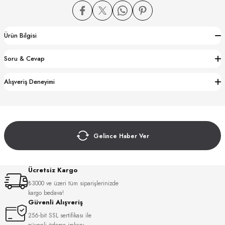
Ürün Bilgisi
Soru & Cevap
CTION
Alışveriş Deneyimi
CTION
Gelince Haber Ver
UB
Ücretsiz Kargo
₺3000 ve üzeri tüm siparişlerinizde
kargo bedava!
Güvenli Alışveriş
256-bit SSL sertifikası ile
güvenli ödeme imkanı.