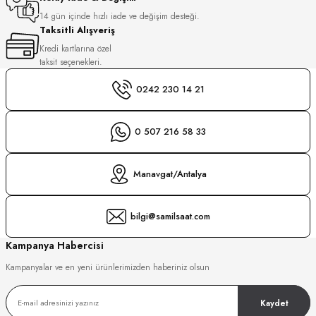
S
14 gün içinde hızlı iade ve değişim desteği.
Taksitli Alışveriş
S
INI
Kredi kartlarına özel
taksit seçenekleri.
INI
0242 230 14 21
0 507 216 58 33
Manavgat/Antalya
bilgi@samilsaat.com
Kampanya Habercisi
Kampanyalar ve en yeni ürünlerimizden haberiniz olsun
Kaydet
GER