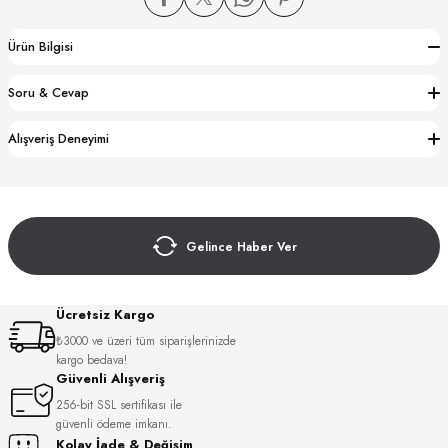
Ürün Bilgisi
Soru & Cevap
Alışveriş Deneyimi
CTION
CTION
Gelince Haber Ver
UB
Ücretsiz Kargo
₺3000 ve üzeri tüm siparişlerinizde
kargo bedava!
Güvenli Alışveriş
256-bit SSL sertifikası ile
güvenli ödeme imkanı.
Kolay İade & Değişim