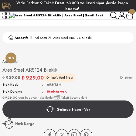
Vade
Farksız
9 Taksit
Fırsatı
₺3.000
ve üzeri siparişlerde
kargo
Geri Dön
Geri Dön
Geri Dön
Geri Dön
bedava!
ati
ati
Anasayfa
Kol Saati
Ares Steel ARS124 Bileklik
S POLO CLUB
S POLO CLUB
LEKLİK
NDART
%0
Ares Steel
Ares Steel ARS124 Bileklik
₺ 929,00
₺ 929,00
Online'a özel fırsat
(0) Yorum
Stok Kodu
ARS124
Stok Durumu
Stokta yok
₺ 929,00
den başlayan taksitlerle!
Taksit Seçenekleri
AKI
Gelince Haber Ver
ARD
ARD
Hızlı Kargo
ANI
ANI