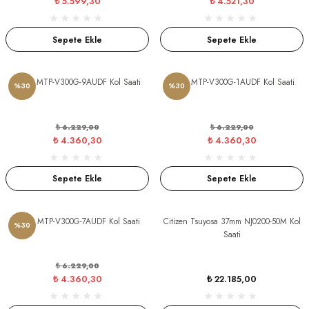
₺ 5.599,30
₺ 4.521,30
Sepete Ekle
Sepete Ekle
Casio MTP-V300G-9AUDF Kol Saati
Casio MTP-V300G-1AUDF Kol Saati
%30
%30
₺ 6.229,00
₺ 6.229,00
₺ 4.360,30
₺ 4.360,30
Sepete Ekle
Sepete Ekle
Casio MTP-V300G-7AUDF Kol Saati
Citizen Tsuyosa 37mm NJ0200-50M Kol
%30
Saati
₺ 6.229,00
₺ 4.360,30
₺ 22.185,00