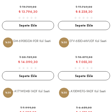
₺ 19.709,00
₺ 11.769,00
₺ 13.796,30
₺ 8.238,30
Sepete Ekle
Sepete Ekle
Casio GM-6900GDA-9DR Kol Saati
Casio EFV-650D-4AVUDF Kol Saati
%30
%30
₺ 20.129,00
₺ 10.079,00
₺ 14.090,30
₺ 7.055,30
Sepete Ekle
Sepete Ekle
Casio A171WEMB-1ADF Kol Saati
Casio A100WEFG-9ADF Kol Saati
%30
%30
₺ 7.999,00
₺ 6.459,00