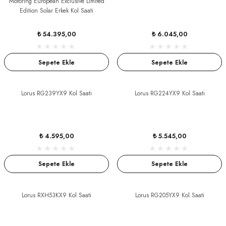
Motoring European Exclusive Limited
Edition Solar Erkek Kol Saati
GER
₺ 54.395,00
₺ 6.045,00
Sepete Ekle
Sepete Ekle
DY WATCH
Lorus RG239YX9 Kol Saati
Lorus RG224YX9 Kol Saati
DY WATCH
₺ 4.595,00
₺ 5.545,00
ATİ
Sepete Ekle
Sepete Ekle
NCHEN
ATİ
Lorus RXH53KX9 Kol Saati
Lorus RG205YX9 Kol Saati