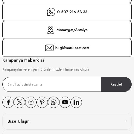
0 507 216 58 33
Manavgat/Antalya
bilgi@samilsaat.com
Kampanya Habercisi
Kampanyalar ve en yeni ürünlerimizden haberiniz olsun
Kaydet
Bize Ulaşın