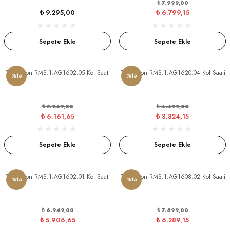
₺ 7.999,00
₺ 9.295,00
₺ 6.799,15
Sepete Ekle
Sepete Ekle
Romanson RMS.1.AG1602.05 Kol Saati
Romanson RMS.1.AG1620.04 Kol Saati
%15
%15
₺ 7.249,00
₺ 4.499,00
₺ 6.161,65
₺ 3.824,15
Sepete Ekle
Sepete Ekle
Romanson RMS.1.AG1602.01 Kol Saati
Romanson RMS.1.AG1608.02 Kol Saati
%15
%15
₺ 6.949,00
₺ 7.399,00
₺ 5.906,65
₺ 6.289,15