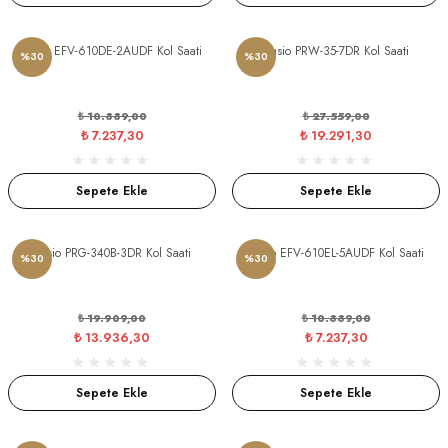
Casio EFV-610DE-2AUDF Kol Saati
Casio PRW-35-7DR Kol Saati
%30
%30
₺ 10.339,00
₺ 27.559,00
₺ 7.237,30
₺ 19.291,30
Sepete Ekle
Sepete Ekle
Casio PRG-340B-3DR Kol Saati
Casio EFV-610EL-5AUDF Kol Saati
%30
%30
₺ 19.909,00
₺ 10.339,00
₺ 13.936,30
₺ 7.237,30
Sepete Ekle
Sepete Ekle