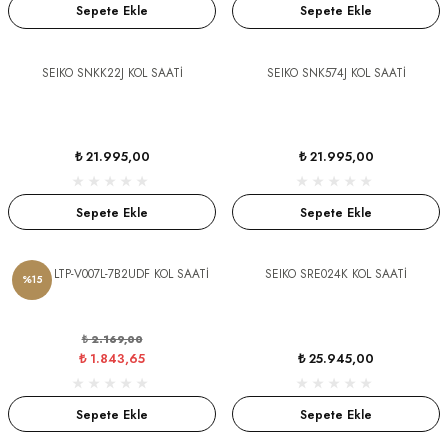
Sepete Ekle
Sepete Ekle
SEIKO SNKK22J KOL SAATİ
SEIKO SNK574J KOL SAATİ
CTION
₺ 21.995,00
₺ 21.995,00
CTION
Sepete Ekle
Sepete Ekle
CASIO LTP-V007L-7B2UDF KOL SAATİ
SEIKO SRE024K KOL SAATİ
%15
UB
₺ 2.169,00
₺ 1.843,65
₺ 25.945,00
Sepete Ekle
Sepete Ekle