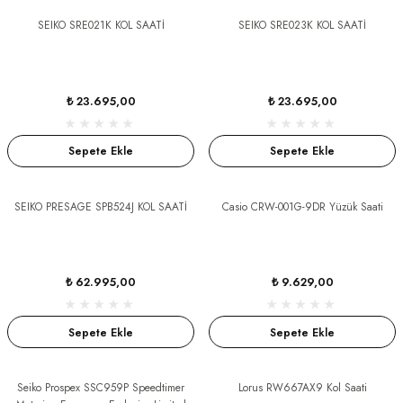
S
SEIKO SRE021K KOL SAATİ
SEIKO SRE023K KOL SAATİ
S
INI
₺ 23.695,00
₺ 23.695,00
INI
Sepete Ekle
Sepete Ekle
SEIKO PRESAGE SPB524J KOL SAATİ
Casio CRW-001G-9DR Yüzük Saati
₺ 62.995,00
₺ 9.629,00
Sepete Ekle
Sepete Ekle
Seiko Prospex SSC959P Speedtimer
Lorus RW667AX9 Kol Saati
GER