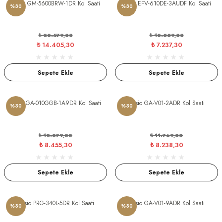
Casio GM-5600BRW-1DR Kol Saati
Casio EFV-610DE-3AUDF Kol Saati
%30
%30
₺ 20.579,00
₺ 10.339,00
₺ 14.405,30
₺ 7.237,30
Sepete Ekle
Sepete Ekle
Casio GA-010GGB-1A9DR Kol Saati
Casio GA-V01-2ADR Kol Saati
%30
%30
₺ 12.079,00
₺ 11.769,00
₺ 8.455,30
₺ 8.238,30
Sepete Ekle
Sepete Ekle
Casio PRG-340L-5DR Kol Saati
Casio GA-V01-9ADR Kol Saati
%30
%30