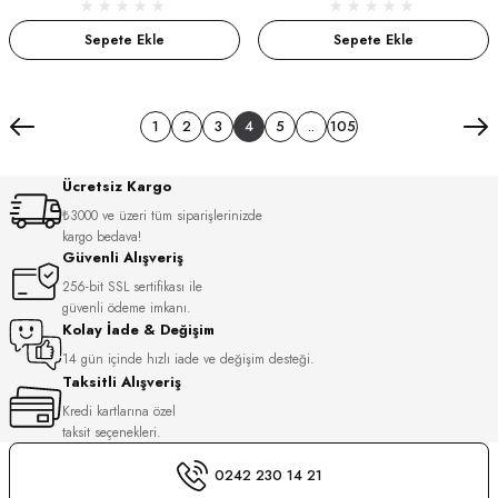
Sepete Ekle
Sepete Ekle
1
2
3
4
5
..
105
Ücretsiz Kargo
₺3000 ve üzeri tüm siparişlerinizde
kargo bedava!
Güvenli Alışveriş
256-bit SSL sertifikası ile
güvenli ödeme imkanı.
Kolay İade & Değişim
14 gün içinde hızlı iade ve değişim desteği.
Taksitli Alışveriş
Kredi kartlarına özel
taksit seçenekleri.
0242 230 14 21