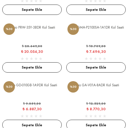
Sepete Ekle
Sepete Ekle
Casio PRW-35Y-3BDR Kol Saati
Casio GMA-P2100SA-1A1DR Kol Saati
%30
%30
₺ 28.649,00
₺ 10.709,00
₺ 20.054,30
₺ 7.496,30
Sepete Ekle
Sepete Ekle
Casio GD-010GB-1A9DR Kol Saati
Casio GA-V01A-8ADR Kol Saati
%30
%30
₺ 9.839,00
₺ 12.529,00
₺ 6.887,30
₺ 8.770,30
Sepete Ekle
Sepete Ekle