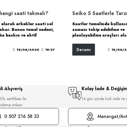
hangi saati takmalı?
 olarak erkekler saati sol
Saatler temelinde kullanıc
takar. Bunun temel nedeni,
zamanı takip edebilme ve
ha baskın ve aktif
planlayabilme araçları ols
sıdır. Geleneksel olarak
üreticiler bu amacı korurk
ati sol kollarına takar.
saatlerinde tasarım açısı
Devamı
19/08/2025
15:27
15/08/
l nedeni, sağ elin daha
yaratıcı çalışmalara imza
ktif kullanılmasıdır.
tercih ediyorlar. Kullanıcı
şüphesiz kendi tarzlarına
olan modeli kullanarak z
izinden gitmeyi istiyorlar.
saat modelleri de bu nokt
stilinin güçlü ve dinamik y
i Alışveriş
Kolay İade & Değişi
açığa çıkarmak isteyenler
tarafından tercih edilen
SL sertifikası ile
14 gün içinde hızlı iade ve 
tasarımlarıyla dikkatleri 
 ödeme imkanı.
topluyorlar.
0 507 216 58 33
Manavgat/Ant