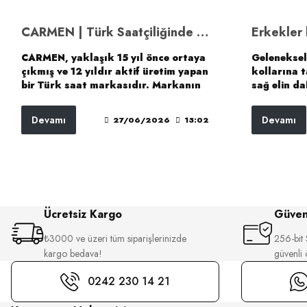
CARMEN | Türk Saatçiliğinde Zamana Saygı, Medeniyete Vefa
Erkekler 
CARMEN, yaklaşık 15 yıl önce ortaya
Geleneksel
çıkmış ve 12 yıldır aktif üretim yapan
kollarına 
bir Türk saat markasıdır. Markanın
sağ elin da
temelleri, 1994 yılından bu yana
kullanılma
saat sektöründe faaliyet gösteren
erkekler sa
Devamı
Devamı
27/06/2026
13:02
Şamil Saat’ın bilgi ve tecrübesine
Bunun teme
dayanmaktadır. Uzun yıllara yayılan
baskın ve a
perakende ve marka deneyimi,
zaman içerisinde CARMEN’in tasarım
anlayışına ve ürün geliştirme
sürecine yön vermiştir.
Ücretsiz Kargo
Güvenl
₺3000 ve üzeri tüm siparişlerinizde
256-bit S
kargo bedava!
güvenli
0242 230 14 21