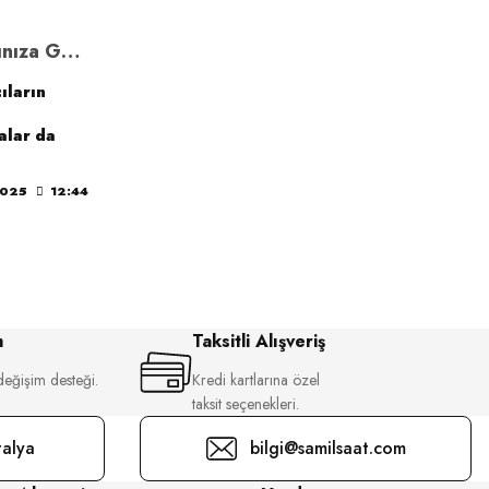
Seiko 5 Saatlerle Tarzınıza Güç Katın
ıların
alar da
en,
ndan
2025
12:44
 atmayı
lar da hiç
 en uygun
amanın
 Seiko 5
ada kendi
önlerini
m
Taksitli Alışveriş
değişim desteği.
Kredi kartlarına özel
üzerlerine
taksit seçenekleri.
alya
bilgi@samilsaat.com