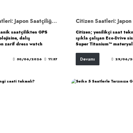
Seiko Saatleri: Japon Saatçiliğinde Yenilik, Mekanik Ustalık ve Zamansız Tasarım
anik saatçilikten GPS
Citizen; yenilikçi saat tekn
lojisine, dalış
ışıkla çalışan Eco-Drive si
en zarif dress watch
Super Titanium™ materyal
larına kadar uzanan geniş
ve güçlü koleksiyon çeşitli
sıyla Japon saat
Japon saatçiliğinin en önem
Devamı
30/06/2026
11:37
29/06/2
 en güçlü temsilcilerinden
temsilcilerinden biridir. 
tron, Presage, Cocktail
Zenshin’e, Series 8’den P
 5 Sports ve Prospex gibi
kadar her koleksiyon, fark
ar, farklı kullanıcı
kullanım ihtiyacına ve stil
ine özel olarak
cevap verir.
iş karakteristik saat