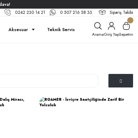
dava!
0242 230 14 21
0 507 216 58 33
Sipariş Takibi
Aksesuar
Teknik Servis
Arama
Giriş Yap
Sepetim