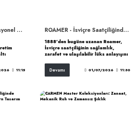
Squale Saatleri: Profesyonel Dalış Mirası, Swiss Made Güven ve Denizci Ruh
ROAMER - İsviçre Saatçiliğinde Zarif Bir Yolculuk
1888’den bugüne uzanan Roamer,
üretim
İsviçre saatçiliğinin sağlamlık,
ltı
zarafet ve ulaşılabilir lüks anlayışını
 köklü bir
aynı çizgide buluşturan köklü
45, Matic,
markalarından biridir.
Devamı
2026
11:15
01/07/2026
11:30
ium, Super
bi
teknik
rakterini
klı tasarım