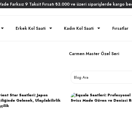
Vade
Farksız
9 Taksit
Fırsatı
₺3.000
ve üzeri siparişlerde
kargo be
Erkek Kol Saati
Kadın Kol Saati
Fırsatlar
Carmen Master Özel Seri