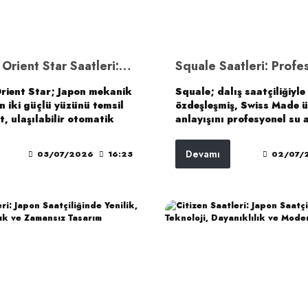
Orient ve Orient Star Saatleri: Japon Mekanik Saatçiliğinde Gelenek, Ulaşılabilirlik ve Üst Düzey İşçilik
Orient Star; Japon mekanik
Squale; dalış saatçiliğiyle
in iki güçlü yüzünü temsil
özdeşleşmiş, Swiss Made 
t, ulaşılabilir otomatik
anlayışını profesyonel su a
rü, klasik tasarım ve
performansıyla birleştiren
lanım odaklı
saat markasıdır. 1521, 15
Devamı
03/07/2026
16:23
02/07/
larıyla öne çıkarken;
2001, 2002, Master Titan
 daha rafine işçilik, güç
Squale, Sub-39 ve T-183 gi
stergesi, skeleton detaylar
koleksiyonlar; markanın 
ment mekanik saat
dayanıklılığını, sportif ka
ayrışır.
ve dalış saati mirasını far
dilleriyle bileğe taşır.