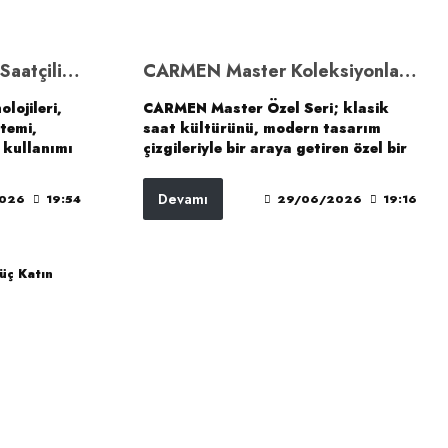
Citizen Saatleri: Japon Saatçiliğinde Teknoloji, Dayanıklılık ve Modern Tasarım
CARMEN Master Koleksiyonları: Zanaat, Mekanik Ruh ve Zamansız Şıklık
olojileri,
CARMEN Master Özel Seri; klasik
stemi,
saat kültürünü, modern tasarım
 kullanımı
çizgileriyle bir araya getiren özel bir
liğiyle
koleksiyon ailesidir. Open Heart
li
detayından limited edition
Devamı
026
19:54
29/06/2026
19:16
Tsuyosa’dan
karakterine, Miyota otomatik
romaster’a
mekanizmalı modern modellere
lı bir
kadar her seri, CARMEN’in zamana
 anlayışına
saygı duyan tasarım anlayışını farklı
bir yorumla sunar.