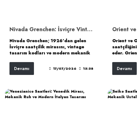
Nivada Grenchen: İsviçre Vintage Saatçiliğinde Antarctic, Chronomaster, Depthmaster ve F77 Mirası
Nivada Grenchen; 1926’dan gelen
Orient ve 
İsviçre saatçilik mirasını, vintage
saatçiliğin
tasarım kodları ve modern mekanik
eder. Orien
üretim anlayışıyla yeniden
saat kültü
yorumlayan özel bir markadır.
günlük kul
Devamı
Devamı
17/07/2026
13:38
Antarctic, Chronomaster Aviator Sea
koleksiyon
Diver, Depthmaster, F77, Autochron
Orient Star
ve Chronoking koleksiyonları;
rezervi gö
markanın macera, dayanıklılık,
ve üst seg
kronograf kültürü ve sportif-lüks
anlayışıyla 
tasarım tarafını güçlü şekilde
yansıtır.