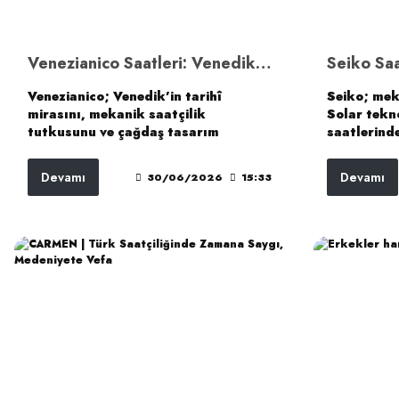
Venezianico Saatleri: Venedik Mirası, Mekanik Ruh ve Modern İtalyan Tasarımı
Venezianico; Venedik’in tarihî
Seiko; mek
mirasını, mekanik saatçilik
Solar tekno
tutkusunu ve çağdaş tasarım
saatlerind
anlayışını aynı çizgide buluşturan
koleksiyon
özel bir saat markasıdır. Nereide,
ürün dünya
Devamı
Devamı
30/06/2026
15:33
Redentore, Arsenale, Arsenale
kültürünün
Bosphorus ve Bucintoro
biridir. As
koleksiyonları; markanın estetik,
Time, Seiko
teknik ve kültürel anlatısını farklı
koleksiyonl
karakterlerle bileğe taşır.
beklentiler
geliştirilm
aileleridir.