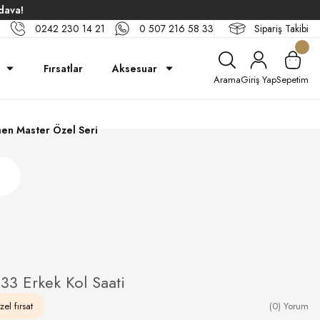
dava!
0242 230 14 21
0 507 216 58 33
Sipariş Takibi
Fırsatlar
Aksesuar
Arama
Giriş Yap
Sepetim
en Master Özel Seri
3 Erkek Kol Saati
el fırsat
(0) Yorum