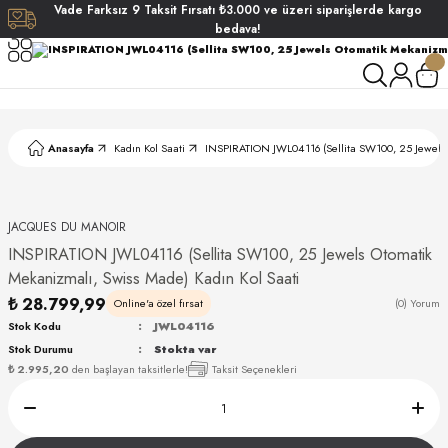
Vade
Farksız
9 Taksit
Fırsatı
₺3.000
ve üzeri siparişlerde
kargo
Geri Dön
Geri Dön
Geri Dön
Geri Dön
bedava!
ati
ati
S POLO CLUB
S POLO CLUB
LEKLİK
Anasayfa
Kadın Kol Saati
INSPIRATION JWL04116 (Sellita SW100, 25 Jewels 
NDART
JACQUES DU MANOIR
INSPIRATION JWL04116 (Sellita SW100, 25 Jewels Otomatik
Mekanizmalı, Swiss Made) Kadın Kol Saati
₺ 28.799,99
Online'a özel fırsat
(0) Yorum
Stok Kodu
JWL04116
AKI
Stok Durumu
Stokta var
₺ 2.995,20
den başlayan taksitlerle!
Taksit Seçenekleri
ARD
ARD
ANI
ANI