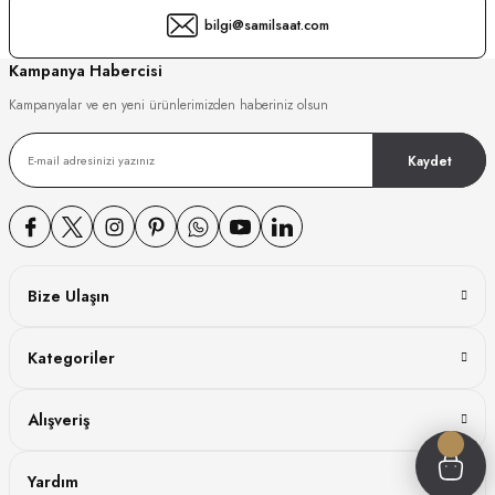
bilgi@samilsaat.com
GER
Kampanya Habercisi
Kampanyalar ve en yeni ürünlerimizden haberiniz olsun
DY WATCH
Kaydet
DY WATCH
Bize Ulaşın
ATİ
Kategoriler
NCHEN
ATİ
Alışveriş
Yardım