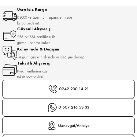
S
Ücretsiz Kargo
₺3000 ve üzeri tüm siparişlerinizde
S
INI
kargo bedava!
Güvenli Alışveriş
INI
256-bit SSL sertifikası ile
güvenli ödeme imkanı.
Kolay İade & Değişim
14 gün içinde hızlı iade ve değişim desteği.
Taksitli Alışveriş
Kredi kartlarına özel
taksit seçenekleri.
0242 230 14 21
0 507 216 58 33
Manavgat/Antalya
GER