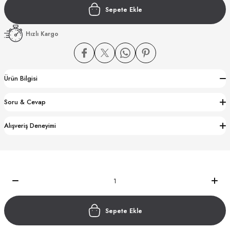
Sepete Ekle
Hızlı Kargo
Ürün Bilgisi
CTION
Soru & Cevap
CTION
Alışveriş Deneyimi
UB
Sepete Ekle