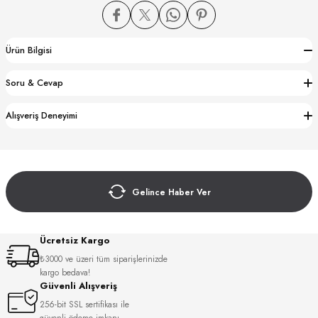
Ürün Bilgisi
Soru & Cevap
CTION
Alışveriş Deneyimi
CTION
Gelince Haber Ver
UB
Ücretsiz Kargo
₺3000 ve üzeri tüm siparişlerinizde
kargo bedava!
Güvenli Alışveriş
256-bit SSL sertifikası ile
güvenli ödeme imkanı.