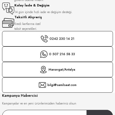
S
Kolay İade & Değişim
14 gün içinde hızlı iade ve değişim desteği.
Taksitli Alışveriş
S
INI
Kredi kartlarına özel
taksit seçenekleri.
INI
0242 230 14 21
0 507 216 58 33
Manavgat/Antalya
bilgi@samilsaat.com
Kampanya Habercisi
Kampanyalar ve en yeni ürünlerimizden haberiniz olsun
GER