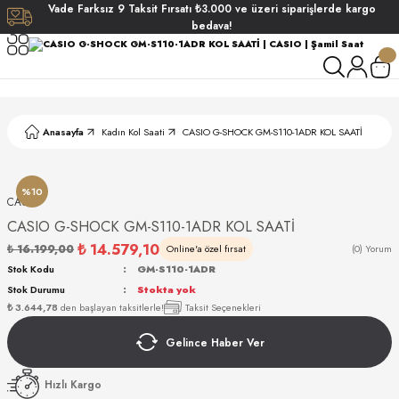
Vade
Farksız
9 Taksit
Fırsatı
₺3.000
ve üzeri siparişlerde
kargo
Geri Dön
Geri Dön
Geri Dön
Geri Dön
bedava!
ati
ati
S POLO CLUB
S POLO CLUB
LEKLİK
Anasayfa
Kadın Kol Saati
CASIO G-SHOCK GM-S110-1ADR KOL SAATİ
NDART
%10
CASIO
CASIO G-SHOCK GM-S110-1ADR KOL SAATİ
₺ 14.579,10
₺ 16.199,00
Online'a özel fırsat
(0) Yorum
Stok Kodu
GM-S110-1ADR
Stok Durumu
Stokta yok
AKI
₺ 3.644,78
den başlayan taksitlerle!
Taksit Seçenekleri
Gelince Haber Ver
ARD
ARD
Hızlı Kargo
ANI
ANI