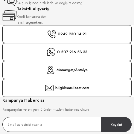
14 gün içinde hızlı iade ve değişim desteği.
Taksitli Alışveriş
GER
DU MANOIR
Kredi kartlarına özel
taksit seçenekleri.
0242 230 14 21
DY WATCH
up
0 507 216 58 33
DY WATCH
LLI
Manavgat/Antalya
bilgi@samilsaat.com
ATİ
Kampanya Habercisi
NCHEN
ATİ
uk
Kampanyalar ve en yeni ürünlerimizden haberiniz olsun
Kaydet