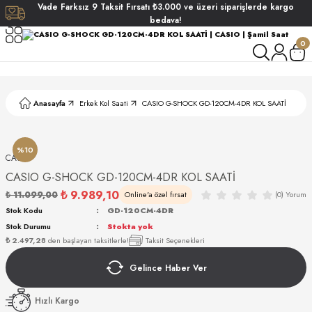
Vade
Farksız
9 Taksit
Fırsatı
₺3.000
ve üzeri siparişlerde
kargo
Geri Dön
Geri Dön
Geri Dön
Geri Dön
bedava!
0
ati
ati
S POLO CLUB
S POLO CLUB
LEKLİK
Anasayfa
Erkek Kol Saati
CASIO G-SHOCK GD-120CM-4DR KOL SAATİ
NDART
%10
CASIO
CASIO G-SHOCK GD-120CM-4DR KOL SAATİ
₺ 9.989,10
₺ 11.099,00
Online'a özel fırsat
(0) Yorum
EIN
Stok Kodu
GD-120CM-4DR
Stok Durumu
Stokta yok
AKI
₺ 2.497,28
den başlayan taksitlerle!
Taksit Seçenekleri
Gelince Haber Ver
ARD
ARD
STANDART
Hızlı Kargo
ANI
ANI