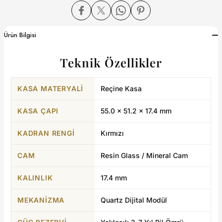
dart
Ürün Bilgisi
Teknik Özellikler
CTION
KASA MATERYALI
Reçine Kasa
CTION
KASA ÇAPI
55.0 × 51.2 × 17.4 mm
KADRAN RENGI
Kırmızı
UB
CAM
Resin Glass / Mineral Cam
KALINLIK
17.4 mm
ERNARD
MEKANIZMA
Quartz Dijital Modül