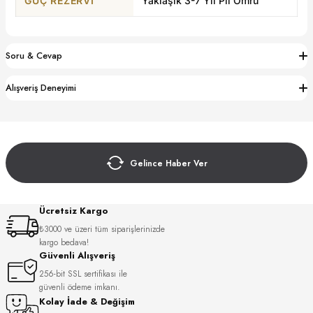
GÜÇ REZERVI
Yaklaşık 3-7 Yıl Pil Ömrü
S
S
INI
W
Soru & Cevap
INI
Alışveriş Deneyimi
Gelince Haber Ver
Ücretsiz Kargo
₺3000 ve üzeri tüm siparişlerinizde
kargo bedava!
Güvenli Alışveriş
L
256-bit SSL sertifikası ile
güvenli ödeme imkanı.
Kolay İade & Değişim
GER