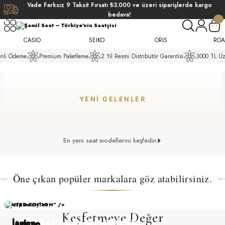
Vade
Farksız
9 Taksit
Fırsatı
₺3.000
ve üzeri siparişlerde
kargo
Geri Dön
Geri Dön
Geri Dön
Geri Dön
bedava!
Keşfet
Keşfet
ati
ati
CASIO
SEIKO
ORIS
ROA
Keşfet
Keşfet
nli Ödeme
Premium Paketleme
2 Yıl Resmi Distribütör Garantisi
3000 TL Üze
Keşfet
S POLO CLUB
S POLO CLUB
LEKLİK
Keşfet
Keşfet
Keşfet
Keşfet
NDART
YENI GELENLER
En yeni saat modellerini keşfedin
Carmen CRM.20035.06 Miyota Automatic Kol Saati
%26
AKI
Öne çıkan popüler markalara göz atabilirsiniz.
ARD
ARD
₺ 17.500,00
LIMITED EDITION" />
₺ 13.000,00
Keşfetmeye Değer
Japon
İsviçre
İtalyan
ANI
ANI