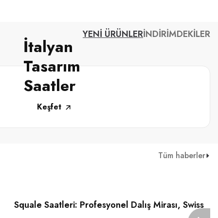
YENİ ÜRÜNLER
İNDİRİMDEKİLER
İtalyan
Tasarım
Saatler
Keşfet
Tüm haberler
02 Temmuz 2026
Squale Saatleri: Profesyonel Dalış Mirası, Swiss
Made Güven ve Denizci Ruh