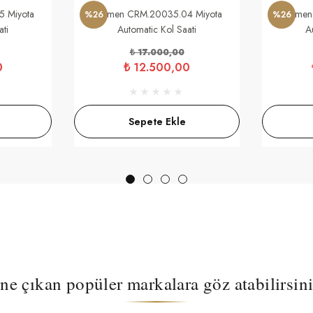
 Miyota
Carmen CRM.20035.04 Miyota
Carmen
%26
%26
ati
Automatic Kol Saati
A
₺ 17.000,00
0
₺ 12.500,00
Sepete Ekle
ne çıkan popüler markalara göz atabilirsini