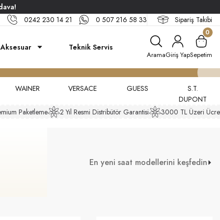
dava!
0242 230 14 21
0 507 216 58 33
Sipariş Takibi
0
Aksesuar
Teknik Servis
Arama
Giriş Yap
Sepetim
WAINER
VERSACE
GUESS
S.T.
DUPONT
mium Paketleme
2 Yıl Resmi Distribütör Garantisi
3000 TL Üzeri Ücrets
En yeni saat modellerini keşfedin