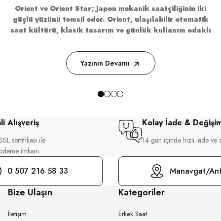
Orient ve Orient Star; Japon mekanik saatçiliğinin iki
İşçilik
güçlü yüzünü temsil eder. Orient, ulaşılabilir otomatik
saat kültürü, klasik tasarım ve günlük kullanım odaklı
koleksiyonlarıyla öne çıkarken; Orient Star daha rafine
işçilik, güç rezervi göstergesi, skeleton detaylar ve üst
IKO
BULOVA
segment mekanik saat anlayışıyla ayrışır.
Yazının Devamı
i Alışveriş
Kolay İade & Değişi
SL sertifikası ile
14 gün içinde hızlı iade ve 
 ödeme imkanı.
0 507 216 58 33
Manavgat/Ant
Bize Ulaşın
Kategoriler
İletişim
Erkek Saat