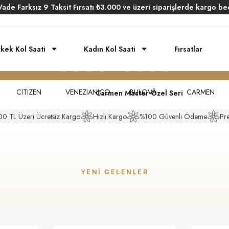
Vade
Farksız
9 Taksit
Fırsatı
₺3.000
ve üzeri siparişlerde
kargo be
rkek Kol Saati
Kadın Kol Saati
Fırsatlar
Keşfet
CITIZEN
VENEZIANICO
BULOVA
CARMEN
Carmen Master Özel Seri
 TL Üzeri Ücretsiz Kargo
Hızlı Kargo
%100 Güvenli Ödeme
Pre
YENI GELENLER