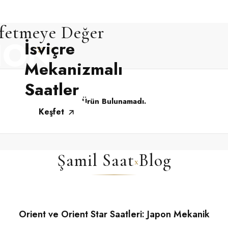
fetmeye Değer
TION
İsviçre
Mekanizmalı
Saatler
lik.
Ürün Bulunamadı.
Keşfet
Şamil Saat
Blog
x
03 Temmuz 2026
Ürün Bulunamadı.
Orient ve Orient Star Saatleri: Japon Mekanik
Saatçiliğinde Gelenek, Ulaşılabilirlik ve Üst Düzey