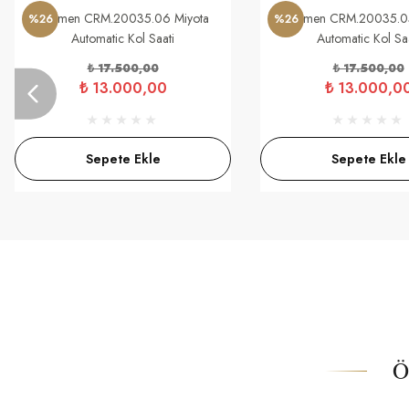
Carmen CRM.20035.06 Miyota
Carmen CRM.20035.05
%26
%26
Automatic Kol Saati
Automatic Kol Sa
₺ 17.500,00
₺ 17.500,00
₺ 13.000,00
₺ 13.000,0
Sepete Ekle
Sepete Ekle
Ö