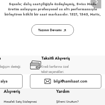
Squale; dalış saatçiliğiyle özdeşleşmiş, Swiss Made
üretim anlayışını profesyonel su altı performansıyla
birleştiren köklü bir saat markasıdır. 1521, 1545, Matic,
2001, 2002, Master Titanium, Super Squale, Sub-39 ve
T-183 gibi koleksiyonlar; markanın teknik
ORIENT
dayanıklılığını, sportif karakterini ve dalış saati
Yazının Devamı
mirasını farklı tasarım dilleriyle bileğe taşır.
m
Taksitli Alışveriş
değişim desteği.
Kredi kartlarına özel
taksit seçenekleri.
alya
bilgi@samilsaat.com
Alışveriş
Yardım
Mesafeli Satış Sözleşmesi
Şifremi Unuttum?