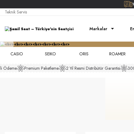
Teknik Servis
Markalar
E
CASIO
SEIKO
ORIS
ROAMER
i Ödeme
Premium Paketleme
2 Yıl Resmi Distribütör Garantisi
3000