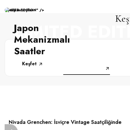
LIMITED EDITION" />
Keş
LIMITED EDI
Japon
Mekanizmalı
Saatler
Zamanın ötesinde tasarım, kusursuz işçi
Keşfet
Koleksiyonu İncele
17 Temmuz 2026
Nivada Grenchen: İsviçre Vintage Saatçiliğinde
Antarctic, Chronomaster, Depthmaster ve F77